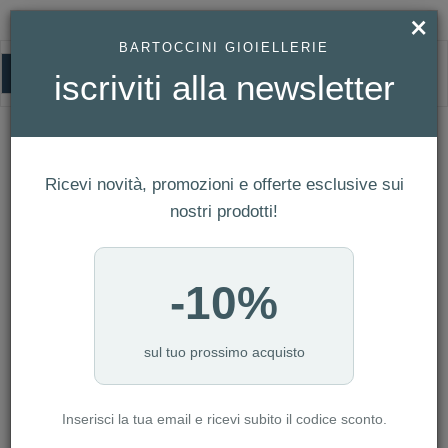
×
BARTOCCINI GIOIELLERIE
0
iscriviti alla newsletter
HOMEPAGE
OROLOGIO FESTINA DONNA MADEMOISELLE REF. F20597/1
Orologio Festina Donna Mademoiselle
Ref. F20597/1
Ricevi novità, promozioni e offerte esclusive sui
nostri prodotti!
-10%
sul tuo prossimo acquisto
Inserisci la tua email e ricevi subito il codice sconto.