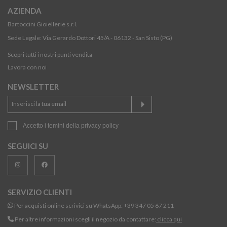
AZIENDA
Bartoccini Gioiellerie s.r.l.
Sede Legale: Via Gerardo Dottori 45/A - 06132 - San Sisto (PG)
Scopri tutti i nostri punti vendita
Lavora con noi
NEWSLETTER
Accetto i temini della
privacy policy
SEGUICI SU
SERVIZIO CLIENTI
Per acquisti online scrivici su WhatsApp:
+39 347 05 67 211
Per altre informazioni scegli il negozio da contattare:
clicca qui