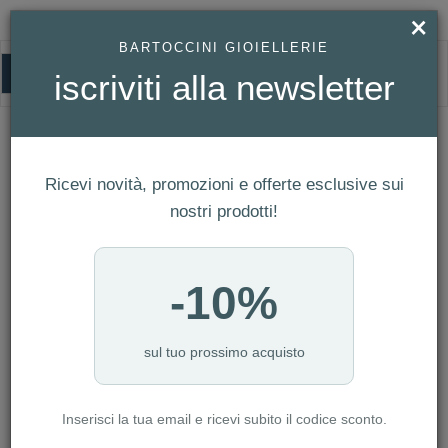
×
BARTOCCINI GIOIELLERIE
0
iscriviti alla newsletter
HOMEPAGE
OROLOGIO FESTINA UOMO CORREA CLASICO REF. F20012/2
Orologio Festina Uomo Correa Clasico
Ricevi novità, promozioni e offerte esclusive sui
Ref. F20012/2
nostri prodotti!
-10%
sul tuo prossimo acquisto
Inserisci la tua email e ricevi subito il codice sconto.