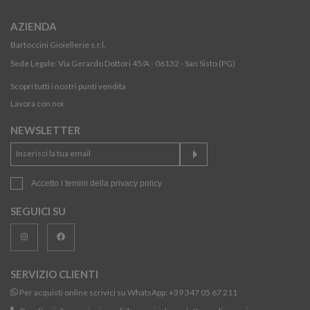
AZIENDA
Bartoccini Gioiellerie s.r.l.
Sede Legale: Via Gerardo Dottori 45/A - 06132 - San Sisto (PG)
Scopri tutti i nostri punti vendita
Lavora con noi
NEWSLETTER
Accetto i temini della
privacy policy
SEGUICI SU
SERVIZIO CLIENTI
Per acquisti online scrivici su WhatsApp:
+39 347 05 67 211