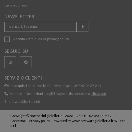
Lavora con noi
NEWSLETTER
Accetto i temini della
privacy policy
SEGUICI SU
SERVIZIO CLIENTI
Per acquisti online scrivici su WhatsApp:
+39 347 05 67 211
Per altre informazioni scegli il negozio da contattare:
clicca qui
Email:
web@bartoccini.it
Copyright © Bartoccini gioiellerie - 2026 - C.F e P.I. 02483440547 -
Contattaci
-
Privacy policy
- Powered by
www.softwaregioielleria.it
by
Tech
S.r.l.