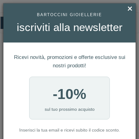
×
BARTOCCINI GIOIELLERIE
0
iscriviti alla newsletter
HOMEPAGE
OROLOGIO FLIK FLAK PURPLE PRISM REF. FPNP167
Orologio Flik Flak PURPLE PRISM Ref.
FPNP167
Ricevi novità, promozioni e offerte esclusive sui
nostri prodotti!
-10%
sul tuo prossimo acquisto
Inserisci la tua email e ricevi subito il codice sconto.