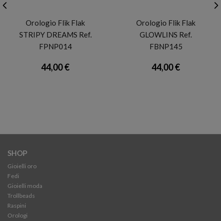
FLIK FLAK
FLIK FLAK
Orologio Flik Flak
Orologio Flik Flak
STRIPY DREAMS Ref.
GLOWLINS Ref.
FPNP014
FBNP145
44,00 €
44,00 €
SHOP
Gioielli oro
Fedi
Gioielli moda
Trollbeads
Raspini
Orologi