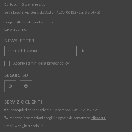
Bartoccini Gioiellerie s.r.l.
Sede Legale: Via Gerardo Dottori 45/A - 06132 - San Sisto (PG)
Scopri tutti i nostri punti vendita
Lavora con noi
NEWSLETTER
Accetto i temini della
privacy policy
SEGUICI SU
SERVIZIO CLIENTI
Per acquisti online scrivici su WhatsApp:
+39 347 05 67 211
Per altre informazioni scegli il negozio da contattare:
clicca qui
Email:
web@bartoccini.it