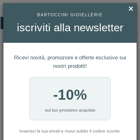
×
BARTOCCINI GIOIELLERIE
0
iscriviti alla newsletter
HOMEPAGE
OROLOGIO HAMILTON - KHAKI FIELD AUTOMATIC REF. H70455133
Orologio Hamilton - Khaki Field
Ricevi novità, promozioni e offerte esclusive sui
Automatic Ref. H70455133
nostri prodotti!
-10%
sul tuo prossimo acquisto
Inserisci la tua email e ricevi subito il codice sconto.