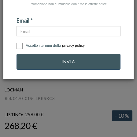
Promozione non cumulabile con tutte le offerte attive.
Email *
Accetto i termini della
privacy policy
INVIA
click to zoom
LOCMAN
Ref.
0470L01S-LLBKSKCS
298,00 €
LISTINO:
- 10 %
268,20 €