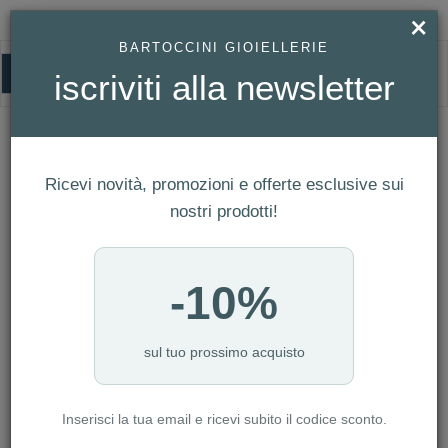
×
BARTOCCINI GIOIELLERIE
0
iscriviti alla newsletter
HOMEPAGE
OROLOGIO LOCMAN - SPORT ANNIVERSARY CRONO REF. 0470L01S-
LLBKSKCS
Orologio Locman - Sport Anniversary
Ricevi novità, promozioni e offerte esclusive sui
Crono Ref. 0470L01S-LLBKSKCS
nostri prodotti!
-10%
sul tuo prossimo acquisto
Inserisci la tua email e ricevi subito il codice sconto.