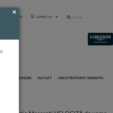
×
CESSO UTENTE
CARRELLO
0
i!
NTO
ACCESSORI
OUTLET
I NOSTRI PUNTI VENDITA