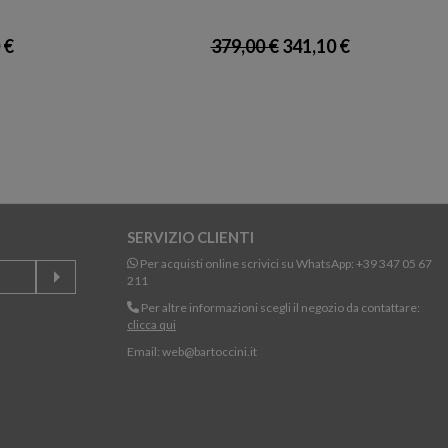
 €
379,00 €
341,10 €
SERVIZIO CLIENTI
Per acquisti online scrivici su WhatsApp:
+39 347 05 67
211
Per altre informazioni scegli il negozio da contattare:
clicca qui
Email:
web@bartoccini.it