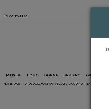
CONTATTACI
R
MARCHE
UOMO
DONNA
BAMBINO
GIOIELLERIA
HOMEPAGE
OROLOGIO MASERATI VELOCITÀ DA UOMO - REF. R882315200