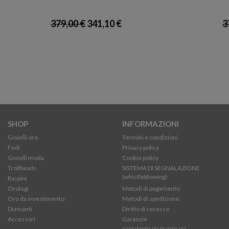
379,00 €
341,10 €
3
SHOP
INFORMAZIONI
Gioielli oro
Termini e condizioni
Fedi
Privacy policy
Gioielli moda
Cookie policy
Trollbeads
SISTEMA DI SEGNALAZIONE
(whistleblowing)
Raspini
Orologi
Metodi di pagamento
Oro da investimento
Metodi di spedizione
Diamanti
Diritto di recesso
Accessori
Garanzie