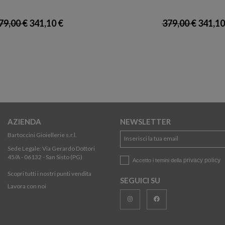
79,00 €
341,10 €
379,00 €
341,10
AZIENDA
NEWSLETTER
Bartoccini Gioiellerie s.r.l.
Sede Legale: Via Gerardo Dottori
45/A - 06132 - San Sisto (PG)
privacy policy
Accetto i temini della
Scopri tutti i nostri punti vendita
SEGUICI SU
Lavora con noi