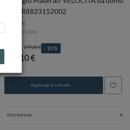
Orologio Maserati VELOCITÀ da uomo
- Ref. R8823152002
MASERATI
Ref.
R8823152002
379,00 €
LISTINO:
- 10 %
341,10 €
Aggiungi al carrello
DESCRIZIONE