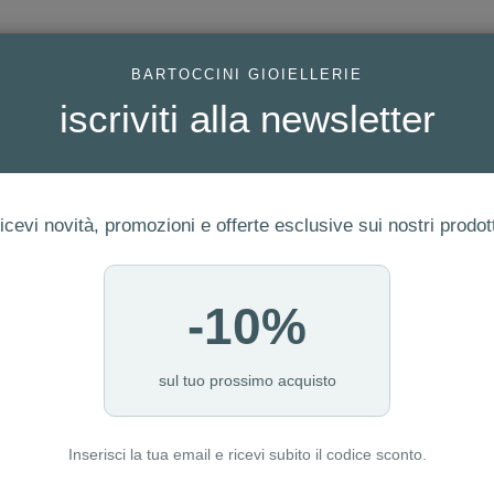
AC
BARTOCCINI GIOIELLERIE
iscriviti alla newsletter
icevi novità, promozioni e offerte esclusive sui nostri prodott
-10%
FEDI
GIOIELLI MODA
OROLOGI
ORO DA INVESTIME
2
sul tuo prossimo acquisto
Inserisci la tua email e ricevi subito il codice sconto.