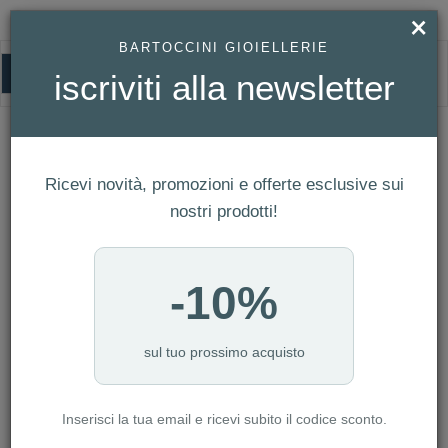
×
BARTOCCINI GIOIELLERIE
0
iscriviti alla newsletter
HOMEPAGE
OROLOGIO SEIKO CLASSIC 1970 DA DONNA 3 SFERE DATA AL QUARZO -
REF. SUR573P1
Orologio Seiko CLASSIC 1970 da donna
Ricevi novità, promozioni e offerte esclusive sui
3 sfere data al quarzo - Ref. SUR573P1
nostri prodotti!
-10%
sul tuo prossimo acquisto
Inserisci la tua email e ricevi subito il codice sconto.