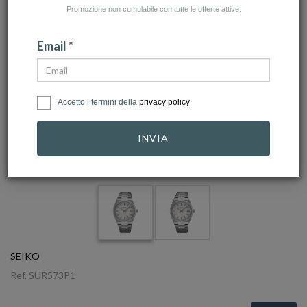
Promozione non cumulabile con tutte le offerte attive.
Email *
Accetto i termini della
privacy policy
INVIA
click to zoom
SEIKO
Ref.
SUR573P1