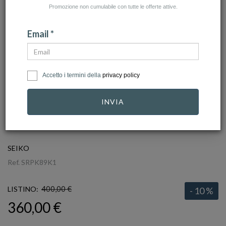
Promozione non cumulabile con tutte le offerte attive.
Email *
Accetto i termini della
privacy policy
INVIA
click to zoom
SEIKO
Ref.
SRPK89K1
400,00 €
LISTINO:
- 10 %
360,00 €