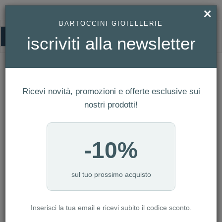
×
BARTOCCINI GIOIELLERIE
0
iscriviti alla newsletter
HOMEPAGE
OROLOGIO SEIKO SEIKO 5 SPORTS AUTOMATICO 3 SFERE - REF.
SRPK89K1
Orologio Seiko Seiko 5 Sports
Ricevi novità, promozioni e offerte esclusive sui
Automatico 3 sfere - Ref. SRPK89K1
nostri prodotti!
-10%
sul tuo prossimo acquisto
Inserisci la tua email e ricevi subito il codice sconto.