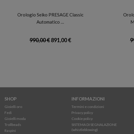
SEIKO
Orologio Seiko PRESAGE Classic
Orol
Automatico …
M
990,00 €
891,00 €
9
SHOP
INFORMAZIONI
Gioielli oro
Termini e condizioni
Fedi
Privacy policy
Gioielli moda
Cookie policy
Trollbeads
SISTEMA DI SEGNALAZIONE
(whistleblowing)
Raspini