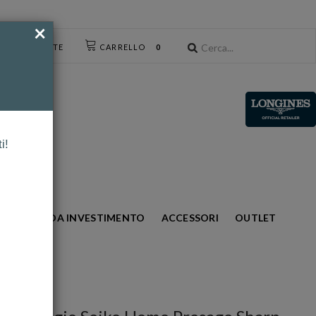
×
CESSO UTENTE
CARRELLO
0
i!
S
ORO DA INVESTIMENTO
ACCESSORI
OUTLET