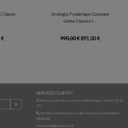
FREDERIQUE CONSTANT
 Classic
Orologio Frederique Constant
Uomo Classics I…
 €
990,00 €
891,00 €
SERVIZIO CLIENTI
Per acquisti online scrivici su WhatsApp:
+39 347 05 67
211
Per altre informazioni scegli il negozio da contattare:
clicca qui
Email:
web@bartoccini.it