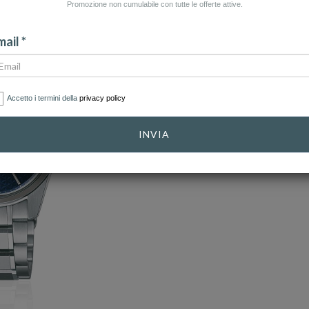
Promozione non cumulabile con tutte le offerte attive.
ail *
Accetto i termini della
privacy policy
INVIA