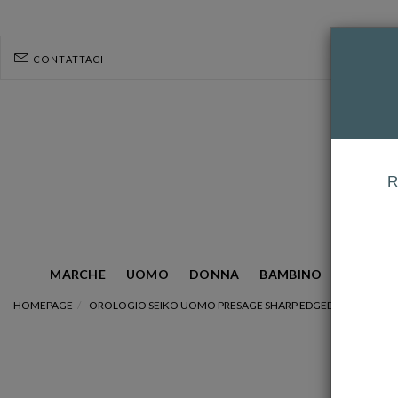
CONTATTACI
R
MARCHE
UOMO
DONNA
BAMBINO
GIOIELL
HOMEPAGE
OROLOGIO SEIKO UOMO PRESAGE SHARP EDGED SERIES AUTO