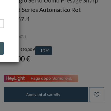
Orologio Seiko Uomo Presage Sharp
Edged Series Automatico Ref.
SPB167J1
SEIKO
Ref.
SPB167J1
990,00 €
LISTINO:
- 10 %
891,00 €
Aggiungi al carrello