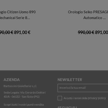
CITIZEN
SEIKO
ogio Citizen Uomo 890
Orologio Seiko PRESAGE
echanical Serie 8…
Automatico …
90,00 €
891,00 €
990,00 €
891,00
AZIENDA
NEWSLETTER
Bartoccini Gioiellerie s.r.l.
Sede Legale: Via Gerardo Dottori
45/A - 06132 - San Sisto (PG)
privacy policy
Accetto i temini della
Scopri tutti i nostri punti vendita
SEGUICI SU