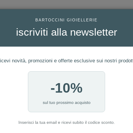
AC
BARTOCCINI GIOIELLERIE
iscriviti alla newsletter
icevi novità, promozioni e offerte esclusive sui nostri prodott
-10%
ERIA
FEDI
GIOIELLI MODA
OROLOGI
LUXURY WATCHE
I NOSTRI PUNTI VENDITA
MATICO REF. SPB167J1
sul tuo prossimo acquisto
Inserisci la tua email e ricevi subito il codice sconto.