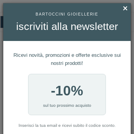
×
BARTOCCINI GIOIELLERIE
0
iscriviti alla newsletter
HOMEPAGE
OROLOGIO SMARTWATCH SMARTY 2.0 AMOLED REF. SW070F
Orologio Smartwatch Smarty 2.0
Ricevi novità, promozioni e offerte esclusive sui
Amoled Ref. SW070F
nostri prodotti!
-10%
sul tuo prossimo acquisto
Inserisci la tua email e ricevi subito il codice sconto.