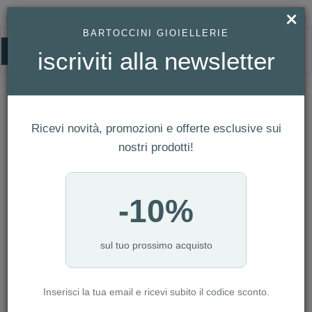
×
BARTOCCINI GIOIELLERIE
0
iscriviti alla newsletter
HOMEPAGE
OROLOGIO SMARTWATCH SMARTY 2.0 REF. SW039A
Orologio Smartwatch Smarty 2.0 Ref.
SW039A
Ricevi novità, promozioni e offerte esclusive sui
nostri prodotti!
-10%
sul tuo prossimo acquisto
Inserisci la tua email e ricevi subito il codice sconto.