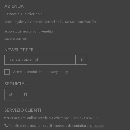
AZIENDA
Bartoccini Gioiellerie s.r.l.
Sede Legale: Via Gerardo Dottori 45/A - 06132 - San Sisto (PG)
Scopri tutti i nostri punti vendita
Lavora con noi
NEWSLETTER
Accetto i temini della
privacy policy
SEGUICI SU
SERVIZIO CLIENTI
Per acquisti online scrivici su WhatsApp:
+39 347 05 67 211
Per altre informazioni scegli il negozio da contattare:
clicca qui