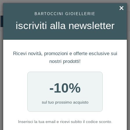
×
BARTOCCINI GIOIELLERIE
0
iscriviti alla newsletter
HOMEPAGE
OROLOGIO SWATCH FROM THE ARCHIVE REF. SO29Z145
Orologio Swatch FROM THE ARCHIVE
Ref. SO29Z145
Ricevi novità, promozioni e offerte esclusive sui
nostri prodotti!
-10%
sul tuo prossimo acquisto
Inserisci la tua email e ricevi subito il codice sconto.