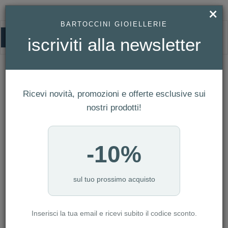
×
BARTOCCINI GIOIELLERIE
0
iscriviti alla newsletter
HOMEPAGE
OROLOGIO SWATCH VEGETA X SWATCH REF. SUOZ348
Orologio Swatch VEGETA X SWATCH
Ref. SUOZ348
Ricevi novità, promozioni e offerte esclusive sui
nostri prodotti!
-10%
sul tuo prossimo acquisto
Inserisci la tua email e ricevi subito il codice sconto.