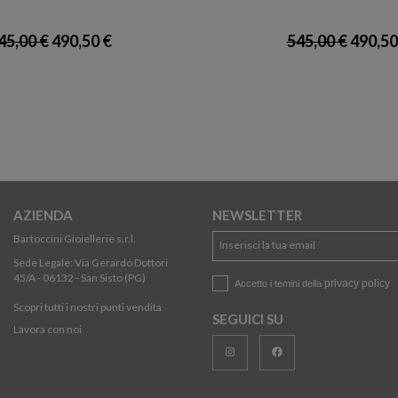
45,00 €
490,50 €
545,00 €
490,50
AZIENDA
NEWSLETTER
Bartoccini Gioiellerie s.r.l.
Sede Legale: Via Gerardo Dottori
45/A - 06132 - San Sisto (PG)
privacy policy
Accetto i temini della
Scopri tutti i nostri punti vendita
SEGUICI SU
Lavora con noi