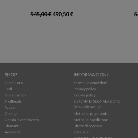
545,00 €
490,50 €
5
SHOP
INFORMAZIONI
Gioielli oro
Termini e condizioni
Fedi
Privacy policy
Gioielli moda
Cookie policy
Trollbeads
SISTEMA DI SEGNALAZIONE
(whistleblowing)
Raspini
Orologi
Metodi di pagamento
Oro da investimento
Metodi di spedizione
Diamanti
Diritto di recesso
Accessori
Garanzie