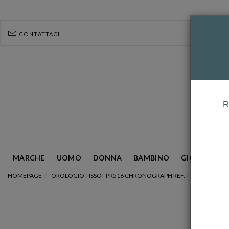
CONTATTACI
R
MARCHE
UOMO
DONNA
BAMBINO
GIOIELLERIA
HOMEPAGE
OROLOGIO TISSOT PR516 CHRONOGRAPH REF. T149.417.11.04