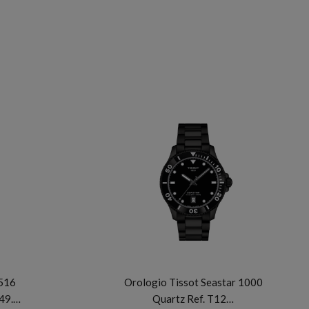
TISSOT
R516
Orologio Tissot Seastar 1000
149.…
Quartz Ref. T12…