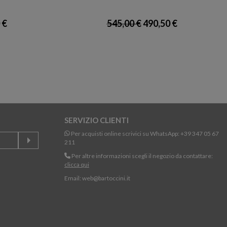
 €
545,00 €
490,50 €
SERVIZIO CLIENTI
Per acquisti online scrivici su WhatsApp:
+39 347 05 67
211
Per altre informazioni scegli il negozio da contattare:
clicca qui
Email:
web@bartoccini.it