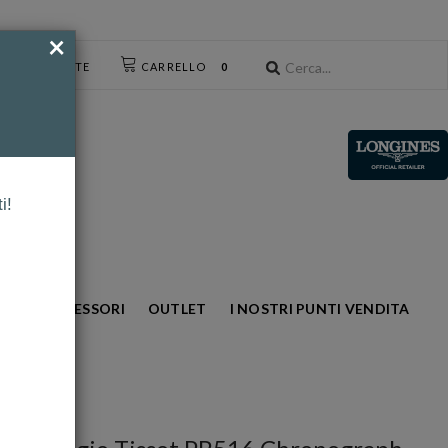
×
CESSO UTENTE
CARRELLO
0
i!
NTO
ACCESSORI
OUTLET
I NOSTRI PUNTI VENDITA