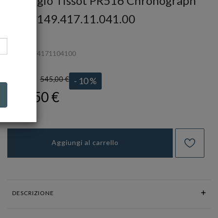
Orologio Tissot PR516 Chronograph
Ref. T149.417.11.041.00
TISSOT
Ref.
T1494171104100
545,00 €
LISTINO:
- 10 %
490,50 €
Aggiungi al carrello
DESCRIZIONE