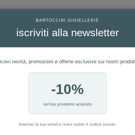
AC
BARTOCCINI GIOIELLERIE
iscriviti alla newsletter
icevi novità, promozioni e offerte esclusive sui nostri prodott
-10%
FEDI
GIOIELLI MODA
OROLOGI
ORO DA INVESTIME
1.00
sul tuo prossimo acquisto
Inserisci la tua email e ricevi subito il codice sconto.