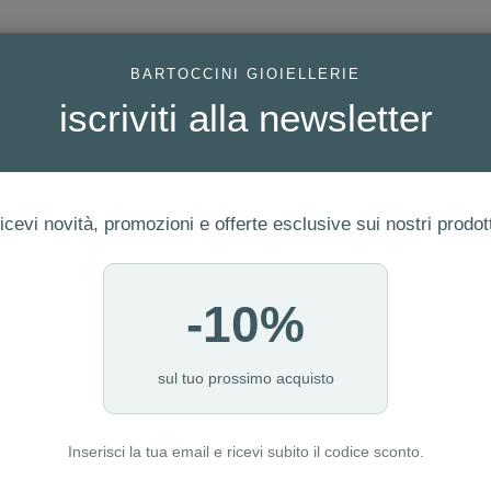
AC
BARTOCCINI GIOIELLERIE
iscriviti alla newsletter
icevi novità, promozioni e offerte esclusive sui nostri prodott
-10%
FEDI
GIOIELLI MODA
OROLOGI
ORO DA INVESTIME
 3346
sul tuo prossimo acquisto
Inserisci la tua email e ricevi subito il codice sconto.