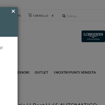
×
CESSO UTENTE
CARRELLO
0
i!
NTO
ACCESSORI
OUTLET
I NOSTRI PUNTI VENDITA