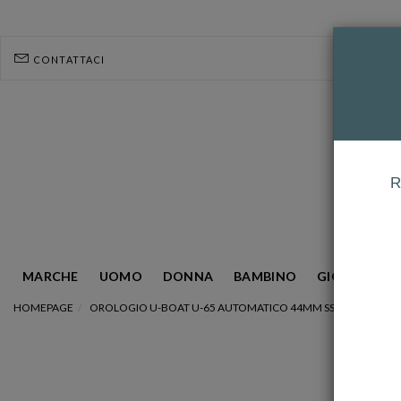
CONTATTACI
R
MARCHE
UOMO
DONNA
BAMBINO
GIOIELLERIA
HOMEPAGE
OROLOGIO U-BOAT U-65 AUTOMATICO 44MM SS BIANCO REF.