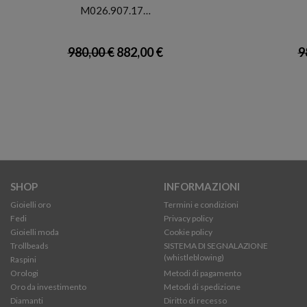
M026.907.17…
980,00 €
882,00 €
9
SHOP
INFORMAZIONI
Gioielli oro
Termini e condizioni
Fedi
Privacy policy
Gioielli moda
Cookie policy
Trollbeads
SISTEMA DI SEGNALAZIONE
(whistleblowing)
Raspini
Orologi
Metodi di pagamento
Oro da investimento
Metodi di spedizione
Diamanti
Diritto di recesso