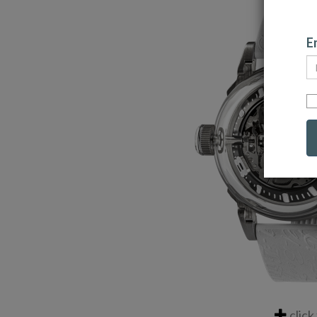
Em
click