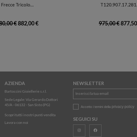
Frecce Tricolo…
T120.907.17.28
80,00 €
882,00 €
975,00 €
877,50
AZIENDA
NEWSLETTER
Bartoccini Gioiellerie s.r.l.
Sede Legale: Via Gerardo Dottori
45/A - 06132 - San Sisto (PG)
privacy policy
Accetto i temini della
Scopri tutti i nostri punti vendita
SEGUICI SU
Lavora con noi