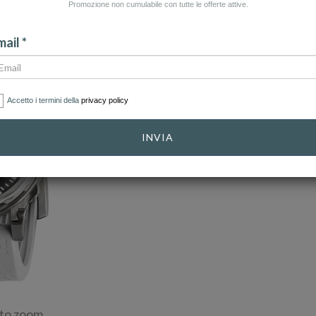
Promozione non cumulabile con tutte le offerte attive.
ail *
Accetto i termini della
privacy policy
INVIA
 to zoom