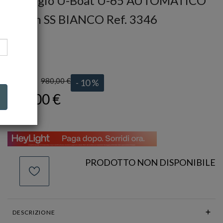
Orologio U-Boat U-65 AUTOMATICO
44mm SS BIANCO Ref. 3346
U-BOAT
Ref.
3346
980,00 €
LISTINO:
- 10 %
882,00 €
PRODOTTO NON DISPONIBILE
DESCRIZIONE