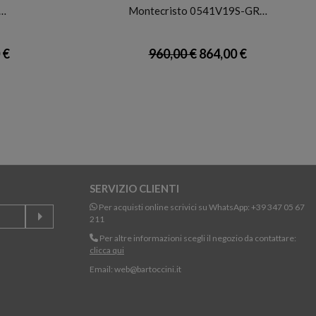
1…
Montecristo 0541V19S-GR…
 €
960,00 €
864,00 €
SERVIZIO CLIENTI
Per acquisti online scrivici su WhatsApp:
+39 347 05 67
211
Per altre informazioni scegli il negozio da contattare:
clicca qui
Email:
web@bartoccini.it