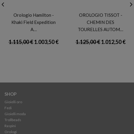
HAMILTON
TISSOT
Orologio Hamilton -
OROLOGIO TISSOT -
Khaki Field Expedition
CHEMIN DES
A…
TOURELLES AUTOM…
1.115,00 €
1.003,50 €
1.125,00 €
1.012,50 €
SHOP
Gioielli oro
Fedi
Gioielli moda
Trollbeads
Raspini
Orologi