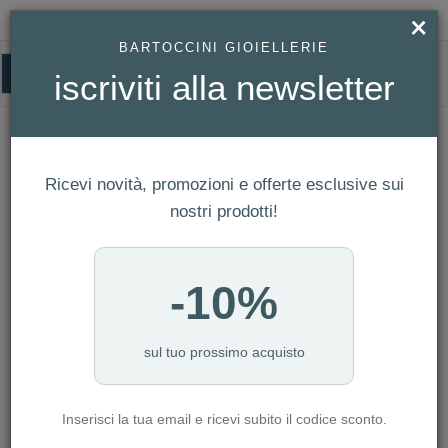
×
BARTOCCINI GIOIELLERIE
0
iscriviti alla newsletter
HOMEPAGE
OROLOGIO WYLER VETTA JUMBOSTAR SOLO TEMPO AUTOMATICO REF.
WV0258
Orologio Wyler Vetta Jumbostar solo
Ricevi novità, promozioni e offerte esclusive sui
tempo automatico Ref. WV0258
nostri prodotti!
-10%
sul tuo prossimo acquisto
Inserisci la tua email e ricevi subito il codice sconto.