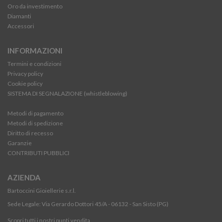
Oro da investimento
Diamanti
Accessori
INFORMAZIONI
Termini e condizioni
Privacy policy
Cookie policy
SISTEMA DI SEGNALAZIONE (whistleblowing)
Metodi di pagamento
Metodi di spedizione
Diritto di recesso
Garanzie
CONTRIBUTI PUBBLICI
AZIENDA
Bartoccini Gioiellerie s.r.l.
Sede Legale: Via Gerardo Dottori 45/A - 06132 - San Sisto (PG)
Scopri tutti i nostri punti vendita