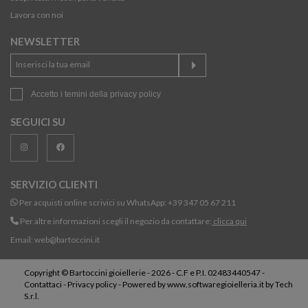
Lavora con noi
NEWSLETTER
Accetto i temini della
privacy policy
SEGUICI SU
SERVIZIO CLIENTI
Per acquisti online scrivici su WhatsApp:
+39 347 05 67 211
Per altre informazioni scegli il negozio da contattare:
clicca qui
Email:
web@bartoccini.it
Copyright © Bartoccini gioiellerie - 2026 - C.F e P.I. 02483440547 -
Contattaci
-
Privacy policy
- Powered by
www.softwaregioielleria.it
by
Tech
S.r.l.