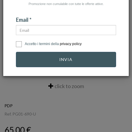
Promozione non cumulabile con tutte le offerte attive.
Email *
Accetto i termini della
privacy policy
INVIA
click to zoom
PDP
Ref.
PG01-690-U
65,00 €