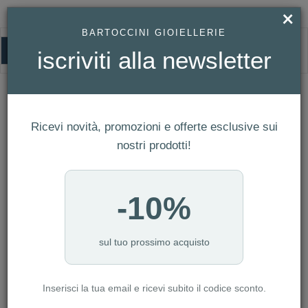
×
BARTOCCINI GIOIELLERIE
0
iscriviti alla newsletter
HOMEPAGE
PIERCING PDPAOLA KAORI REF. PG01-696-U
Piercing PDPaola Kaori Ref. PG01-696-
U
Ricevi novità, promozioni e offerte esclusive sui
nostri prodotti!
-10%
sul tuo prossimo acquisto
Inserisci la tua email e ricevi subito il codice sconto.