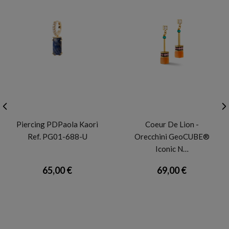
PDP
CDL
Piercing PDPaola Kaori
Coeur De Lion -
Ref. PG01-688-U
Orecchini GeoCUBE®
Iconic N…
65,00 €
69,00 €