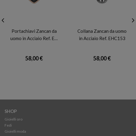
ZANCAN
ZANCAN
Portachiavi Zancan da
Collana Zancan da uomo
uomo in Acciaio Ref. E…
in Acciaio Ref. EHC153
58,00 €
58,00 €
SHOP
Gioielli oro
Fedi
Gioielli moda