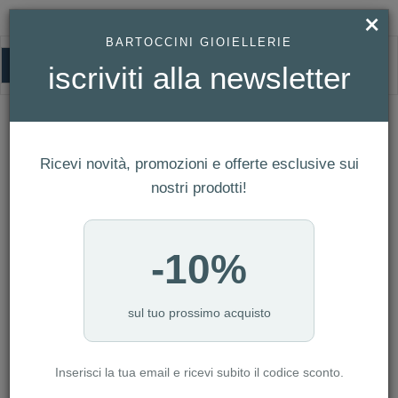
×
BARTOCCINI GIOIELLERIE
0
iscriviti alla newsletter
HOMEPAGE
PORTACHIAVI ZANCAN DA UOMO IN ACCIAIO REF. EHP060
Portachiavi Zancan da uomo in Acciaio
Ref. EHP060
Ricevi novità, promozioni e offerte esclusive sui
nostri prodotti!
-10%
sul tuo prossimo acquisto
Inserisci la tua email e ricevi subito il codice sconto.