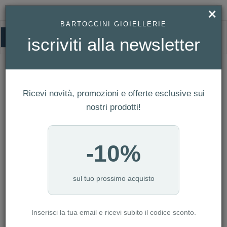
×
BARTOCCINI GIOIELLERIE
0
iscriviti alla newsletter
HOMEPAGE
ROSATO - ANELLO 14 AZZURRA ARGENTO 925/1000 RODIO, PERLE NA
REF. RZAZ038B
Rosato - Anello 14 AZZURRA argento
Ricevi novità, promozioni e offerte esclusive sui
925/1000 rodio, perle na Ref.
nostri prodotti!
RZAZ038B
-10%
sul tuo prossimo acquisto
Inserisci la tua email e ricevi subito il codice sconto.