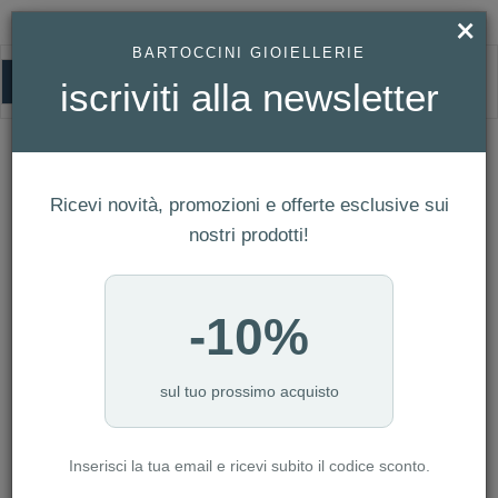
×
BARTOCCINI GIOIELLERIE
0
iscriviti alla newsletter
HOMEPAGE
ROSATO - COLLANA GAIA ARGENTO 925/1000 GALVANICA ORO GIALLO,
CUBIC ZIRCONIA WHITE, RHODOLITE, BLUE E CHAMPAGNE REF. RZGA66
Rosato - Collana GAIA argento
Ricevi novità, promozioni e offerte esclusive sui
925/1000 galvanica oro giallo, cubic
nostri prodotti!
zirconia white, rhodolite, blue e
champagne Ref. RZGA66
-10%
sul tuo prossimo acquisto
Inserisci la tua email e ricevi subito il codice sconto.