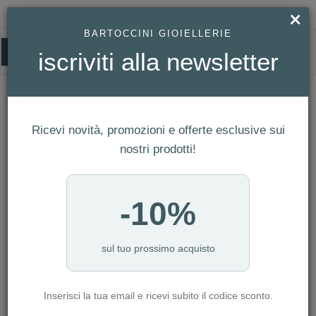
×
BARTOCCINI GIOIELLERIE
0
iscriviti alla newsletter
HOMEPAGE
ROSATO - ORECCHINI PENDENTI GEMMA IN ARGENTO 925/1000 RODIO,
E CUBIC ZIRCONIA WHITE REF. RZGE58
Rosato - Orecchini pendenti GEMMA
Ricevi novità, promozioni e offerte esclusive sui
in argento 925/1000 rodio, e cubic
nostri prodotti!
zirconia white Ref. RZGE58
-10%
sul tuo prossimo acquisto
Inserisci la tua email e ricevi subito il codice sconto.