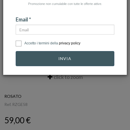
Promozione non cumulabile con tutte le offerte attive.
Email *
Accetto i termini della
privacy policy
INVIA
click to zoom
ROSATO
Ref.
RZGE58
59,00 €