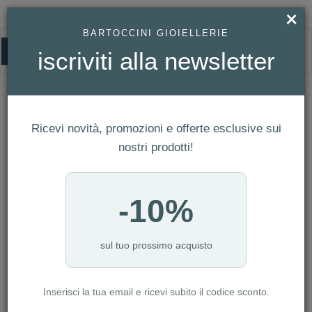
×
BARTOCCINI GIOIELLERIE
0
iscriviti alla newsletter
HOMEPAGE
SWAROVSKI - ANELLO RARE, BIANCO, PLACCATO COLOR ORO ROSA REF.
5032899
Swarovski - Anello Rare, Bianco,
Ricevi novità, promozioni e offerte esclusive sui
Placcato color oro rosa Ref. 5032899
nostri prodotti!
-10%
sul tuo prossimo acquisto
Inserisci la tua email e ricevi subito il codice sconto.