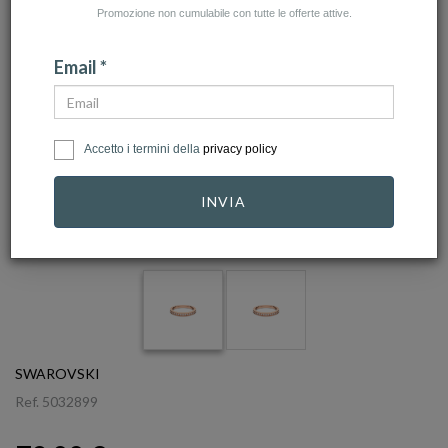
Promozione non cumulabile con tutte le offerte attive.
Email *
Accetto i termini della
privacy policy
INVIA
click to zoom
SWAROVSKI
Ref.
5032899