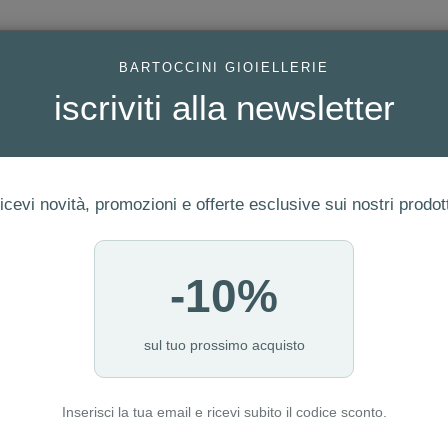
AC
BARTOCCINI GIOIELLERIE
iscriviti alla newsletter
icevi novità, promozioni e offerte esclusive sui nostri prodott
-10%
FEDI
GIOIELLI MODA
OROLOGI
ORO DA INVESTIME
 ORO REF. RZVT32C
sul tuo prossimo acquisto
Inserisci la tua email e ricevi subito il codice sconto.