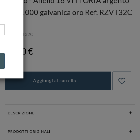
Rosato - Anello 16 VITTORIA argento
925/1000 galvanica oro Ref. RZVT32C
ROSATO
Ref.
RZVT32C
79,00 €
Aggiungi al carrello
DESCRIZIONE
PRODOTTI ORIGINALI