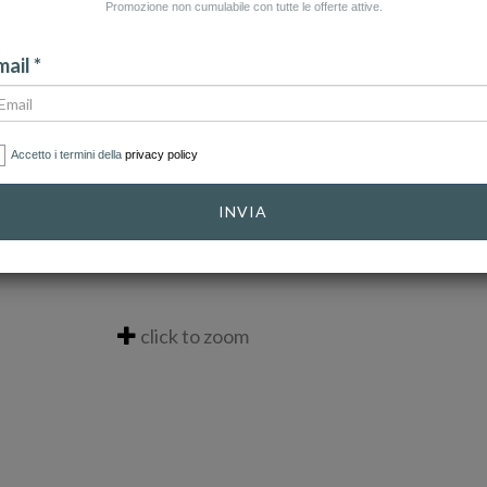
Promozione non cumulabile con tutte le offerte attive.
ail *
Accetto i termini della
privacy policy
INVIA
click to zoom