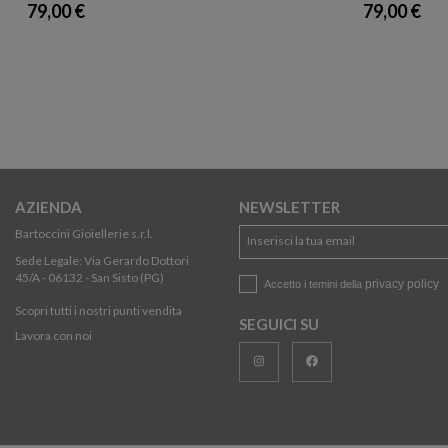
79,00 €
79,00 €
AZIENDA
NEWSLETTER
Bartoccini Gioiellerie s.r.l.
Sede Legale: Via Gerardo Dottori
45/A - 06132 - San Sisto (PG)
privacy policy
Accetto i temini della
Scopri tutti i nostri punti vendita
SEGUICI SU
Lavora con noi