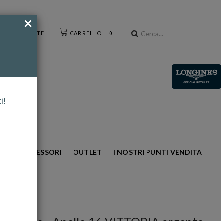
×
CESSO UTENTE
CARRELLO
0
i!
NTO
ACCESSORI
OUTLET
I NOSTRI PUNTI VENDITA