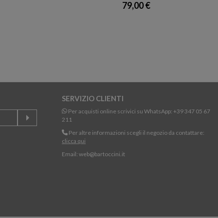
79,00 €
SERVIZIO CLIENTI
Per acquisti online scrivici su WhatsApp:
+39 347 05 67
211
Per altre informazioni scegli il negozio da contattare:
clicca qui
Email:
web@bartoccini.it