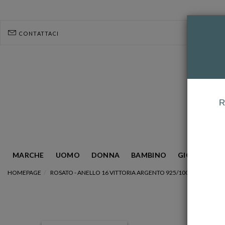
CONTATTACI
R
MARCHE
UOMO
DONNA
BAMBINO
GIOIELLERIA
HOMEPAGE
ROSATO - ANELLO 16 VITTORIA ARGENTO 925/1000 GALVANICA