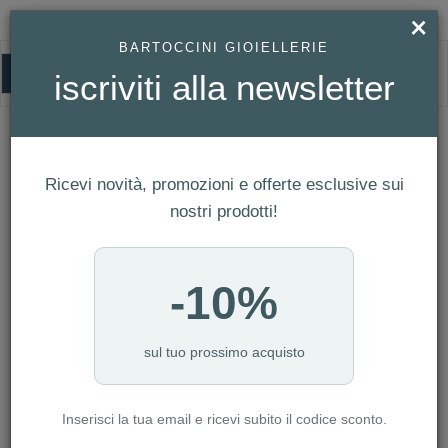
×
BARTOCCINI GIOIELLERIE
0
iscriviti alla newsletter
HOMEPAGE
SWAROVSKI - ANELLO VITTORE XL, BIANCO, PLACCATO ORO ROSA REF.
5257481
Swarovski - Anello Vittore XL, bianco,
Ricevi novità, promozioni e offerte esclusive sui
placcato oro Rosa Ref. 5257481
nostri prodotti!
-10%
sul tuo prossimo acquisto
Inserisci la tua email e ricevi subito il codice sconto.