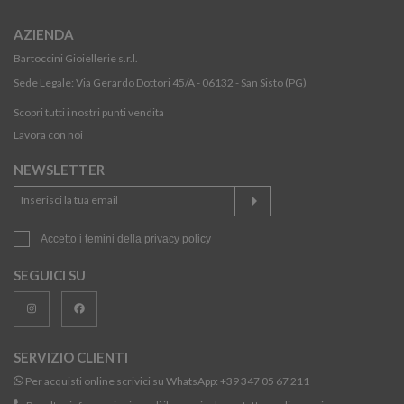
AZIENDA
Bartoccini Gioiellerie s.r.l.
Sede Legale: Via Gerardo Dottori 45/A - 06132 - San Sisto (PG)
Scopri tutti i nostri punti vendita
Lavora con noi
NEWSLETTER
Accetto i temini della
privacy policy
SEGUICI SU
SERVIZIO CLIENTI
Per acquisti online scrivici su WhatsApp:
+39 347 05 67 211