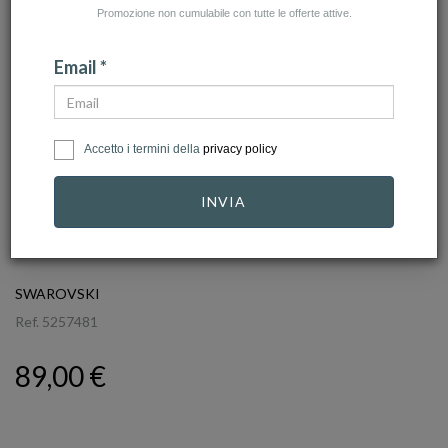
Promozione non cumulabile con tutte le offerte attive.
Email *
Accetto i termini della
privacy policy
INVIA
click to zoom
SWAROVSKI
Ref.
5257481
89,00 €