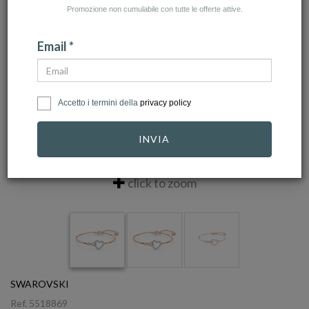
Promozione non cumulabile con tutte le offerte attive.
Email *
Accetto i termini della
privacy policy
INVIA
click to zoom
SWAROVSKI
Ref.
5518869