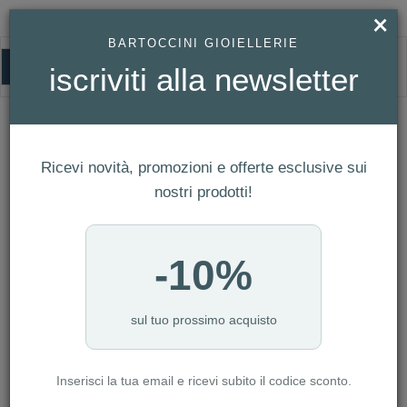
×
BARTOCCINI GIOIELLERIE
0
iscriviti alla newsletter
HOMEPAGE
SWAROVSKI - BRACCIALE RIGIDO SWAROVSKI INFINITY, INFINITO E
CUORE, BIANCO, MIX DI FINITURE REF. 5518869
Swarovski - Bracciale rigido Swarovski
Ricevi novità, promozioni e offerte esclusive sui
Infinity, Infinito e cuore, Bianco, Mix di
nostri prodotti!
finiture Ref. 5518869
-10%
sul tuo prossimo acquisto
Inserisci la tua email e ricevi subito il codice sconto.