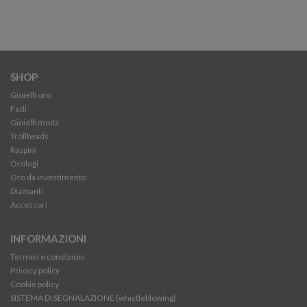
SHOP
Gioielli oro
Fedi
Gioielli moda
Trollbeads
Raspini
Orologi
Oro da investimento
Diamanti
Accessori
INFORMAZIONI
Termini e condizioni
Privacy policy
Cookie policy
SISTEMA DI SEGNALAZIONE (whistleblowing)