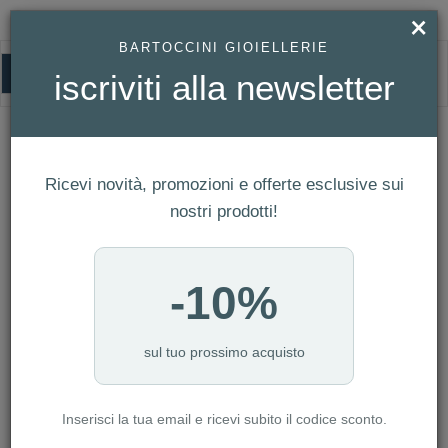
×
BARTOCCINI GIOIELLERIE
0
iscriviti alla newsletter
HOMEPAGE
TROLLBEADS RITIRATO - ORIGINAL TROLLBEADS BILANCIA
INTROSPETTIVA REF. TAGBE-30102
Trollbeads Ritirato - Original
Ricevi novità, promozioni e offerte esclusive sui
Trollbeads Bilancia Introspettiva Ref.
nostri prodotti!
TAGBE-30102
-10%
sul tuo prossimo acquisto
Inserisci la tua email e ricevi subito il codice sconto.