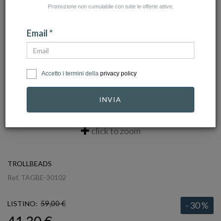
Promozione non cumulabile con tutte le offerte attive.
Email *
Accetto i termini della
privacy policy
INVIA
click to zoom
TROLLBEADS
Ref.
TAGBE-30102
59,00 €
LISTINO:
- 30 %