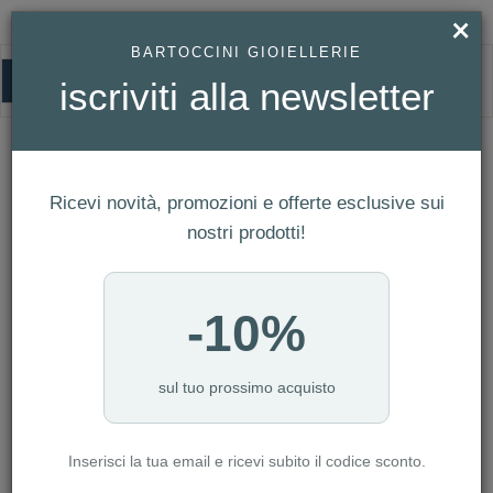
×
BARTOCCINI GIOIELLERIE
0
iscriviti alla newsletter
HOMEPAGE
TROLLBEADS RITIRATO - ORIGINAL TROLLBEADS CHIUSURA CON
FIOCCO REF. TAGLO-00017
Trollbeads Ritirato - Original
Ricevi novità, promozioni e offerte esclusive sui
Trollbeads Chiusura con Fiocco Ref.
nostri prodotti!
TAGLO-00017
-10%
sul tuo prossimo acquisto
Inserisci la tua email e ricevi subito il codice sconto.