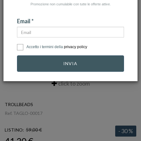
Promozione non cumulabile con tutte le offerte attive.
Email *
Accetto i termini della
privacy policy
INVIA
click to zoom
TROLLBEADS
Ref.
TAGLO-00017
59,00 €
LISTINO:
- 30 %