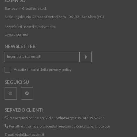
AZIENDA
Bartoccini Gioiellerie s.r.l.
Sede Legale: Via Gerardo Dottori 45/A - 06132 - San Sisto (PG)
Scopri tutti i nostri punti vendita
Lavora con noi
NEWSLETTER
Accetto i temini della
privacy policy
SEGUICI SU
SERVIZIO CLIENTI
Per acquisti online scrivici su WhatsApp:
+39 347 05 67 211
Per altre informazioni scegli il negozio da contattare:
clicca qui
Email:
web@bartoccini.it