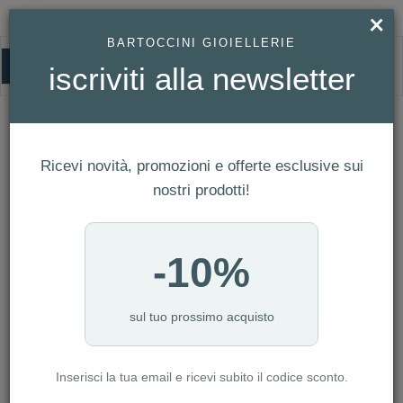
×
BARTOCCINI GIOIELLERIE
0
iscriviti alla newsletter
HOMEPAGE
BRACCIALE ARMANI REF. EGS2995040
Bracciale Armani Ref. EGS2995040
Ricevi novità, promozioni e offerte esclusive sui
nostri prodotti!
-10%
sul tuo prossimo acquisto
Inserisci la tua email e ricevi subito il codice sconto.