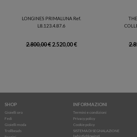
LONGINES
LONGINES PRIMALUNA Ref.
THE
L8.123.4.87.6
COLLE
2.800,00 €
2.520,00 €
2.8
SHOP
INFORMAZIONI
Gioielli oro
Termini e condizioni
Fedi
Privacy policy
Gioielli moda
Cookie policy
Trollbeads
SISTEMA DI SEGNALAZIONE
(whistleblowing)
Raspini