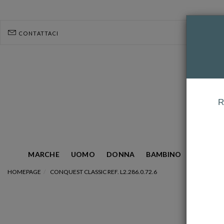
CONTATTACI
R
MARCHE
UOMO
DONNA
BAMBINO
GIOIELL
HOMEPAGE
CONQUEST CLASSIC REF. L2.286.0.72.6