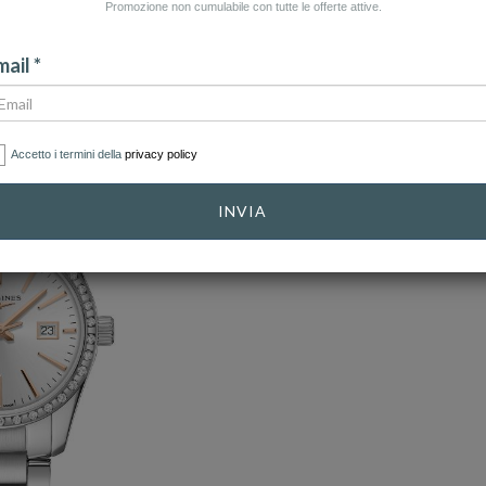
Promozione non cumulabile con tutte le offerte attive.
ail *
Accetto i termini della
privacy policy
INVIA