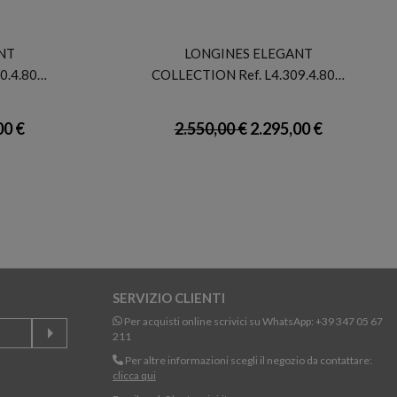
LONGINES
NT
LONGINES ELEGANT
0.4.80…
COLLECTION Ref. L4.309.4.80…
00 €
2.550,00 €
2.295,00 €
SERVIZIO CLIENTI
Per acquisti online scrivici su WhatsApp:
+39 347 05 67
211
Per altre informazioni scegli il negozio da contattare:
clicca qui