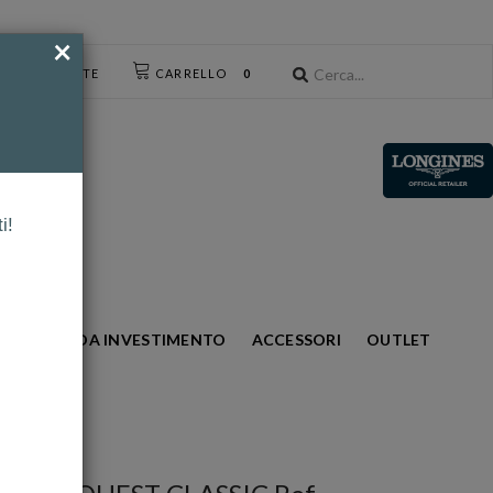
×
CESSO UTENTE
CARRELLO
0
i!
S
ORO DA INVESTIMENTO
ACCESSORI
OUTLET