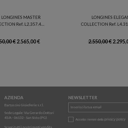
LONGINES
LONGINES
 LONGINES MASTER
LONGINES ELEGA
CTION Ref. L2.357.4…
COLLECTION Ref. L4.31
50,00 €
2.565,00 €
2.550,00 €
2.295,
AZIENDA
NEWSLETTER
Bartoccini Gioiellerie s.r.l.
Sede Legale: Via Gerardo Dottori
45/A - 06132 - San Sisto (PG)
privacy policy
Accetto i temini della
Scopri tutti i nostri punti vendita