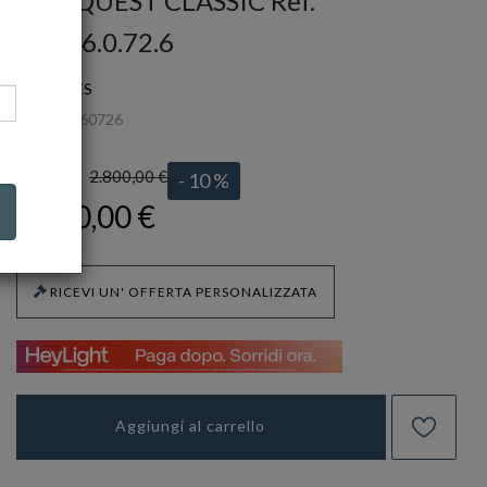
CONQUEST CLASSIC Ref.
L2.286.0.72.6
LONGINES
Ref.
L22860726
2.800,00 €
LISTINO:
- 10 %
2.520,00 €
RICEVI UN' OFFERTA PERSONALIZZATA
Aggiungi al carrello