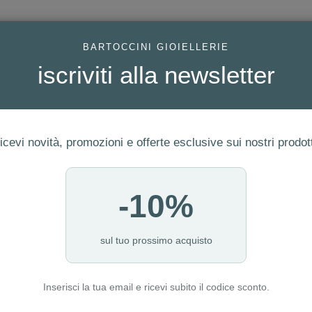
AC
BARTOCCINI GIOIELLERIE
iscriviti alla newsletter
icevi novità, promozioni e offerte esclusive sui nostri prodott
-10%
ERIA
FEDI
GIOIELLI MODA
OROLOGI
LUXURY WATCHE
I NOSTRI PUNTI VENDITA
sul tuo prossimo acquisto
Inserisci la tua email e ricevi subito il codice sconto.