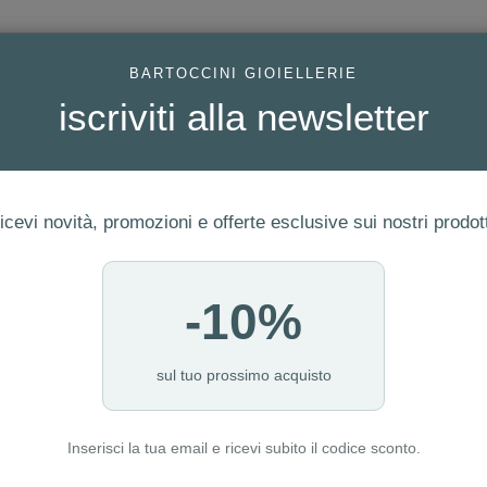
AC
BARTOCCINI GIOIELLERIE
iscriviti alla newsletter
icevi novità, promozioni e offerte esclusive sui nostri prodott
-10%
FEDI
GIOIELLI MODA
OROLOGI
ORO DA INVESTIME
A
sul tuo prossimo acquisto
Inserisci la tua email e ricevi subito il codice sconto.
è nel carrello di un altro utente!