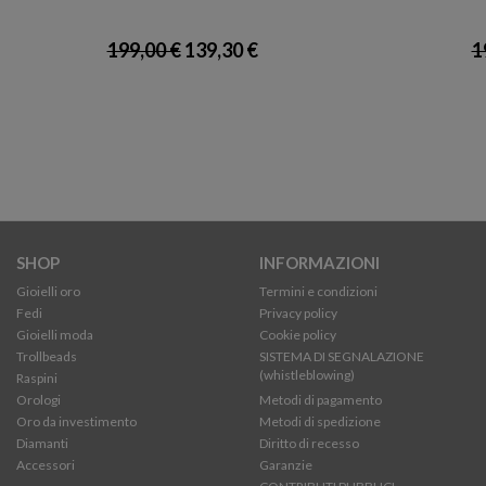
199,00 €
139,30 €
1
SHOP
INFORMAZIONI
Gioielli oro
Termini e condizioni
Fedi
Privacy policy
Gioielli moda
Cookie policy
Trollbeads
SISTEMA DI SEGNALAZIONE
(whistleblowing)
Raspini
Orologi
Metodi di pagamento
Oro da investimento
Metodi di spedizione
Diamanti
Diritto di recesso
Accessori
Garanzie