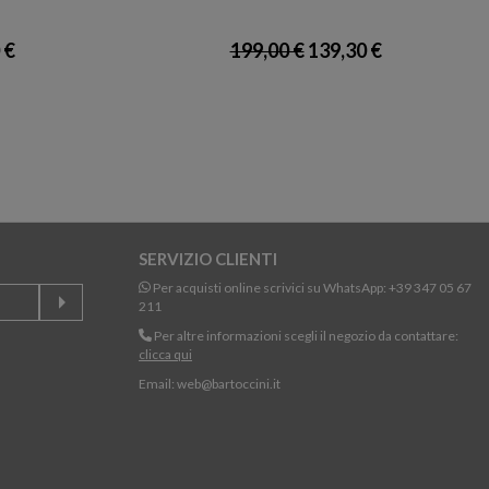
 €
199,00 €
139,30 €
SERVIZIO CLIENTI
Per acquisti online scrivici su WhatsApp:
+39 347 05 67
211
Per altre informazioni scegli il negozio da contattare:
clicca qui
Email:
web@bartoccini.it