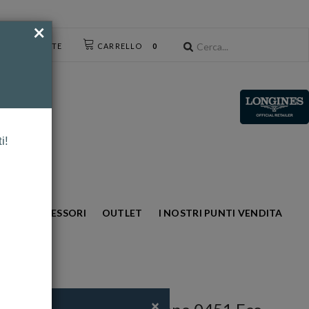
×
CESSO UTENTE
CARRELLO
0
i!
NTO
ACCESSORI
OUTLET
I NOSTRI PUNTI VENDITA
×