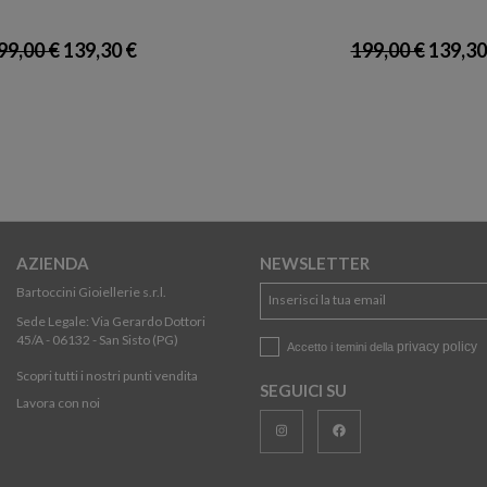
99,00 €
139,30 €
199,00 €
139,30
AZIENDA
NEWSLETTER
Bartoccini Gioiellerie s.r.l.
Sede Legale: Via Gerardo Dottori
45/A - 06132 - San Sisto (PG)
privacy policy
Accetto i temini della
Scopri tutti i nostri punti vendita
SEGUICI SU
Lavora con noi