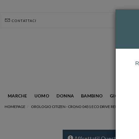
CONTATTACI
R
MARCHE
UOMO
DONNA
BAMBINO
GIOIELLERIA
HOMEPAGE
OROLOGIO CITIZEN - CRONO 0451 ECO DRIVE REF. CA0451-89
Affrettati! Questo articolo 