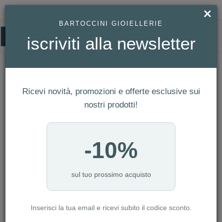
×
BARTOCCINI GIOIELLERIE
0
iscriviti alla newsletter
HOMEPAGE
ROSATO - ORECCHINI VITTORIA ARGENTO 925/1000 RODIO, CUBIC
ZIRCONIA WHITE REF. RZVT23
Rosato - Orecchini VITTORIA argento
Ricevi novità, promozioni e offerte esclusive sui
925/1000 rodio, cubic zirconia white
nostri prodotti!
Ref. RZVT23
-10%
sul tuo prossimo acquisto
Inserisci la tua email e ricevi subito il codice sconto.