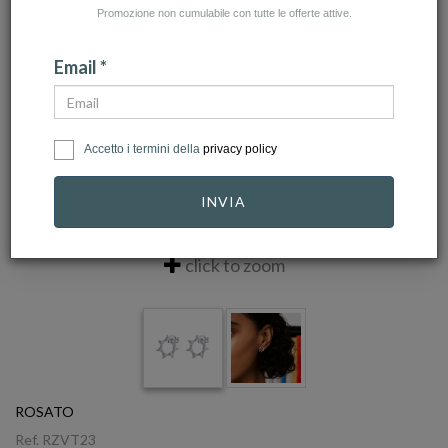
Promozione non cumulabile con tutte le offerte attive.
Email *
Accetto i termini della
privacy policy
INVIA
click to zoom
ROSATO
Ref.
RZVT23