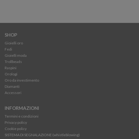
SHOP
Gioielli oro
Fedi
Gioielli moda
Trollbeads
Raspini
Orologi
Oro da investimento
Diamanti
Accessori
INFORMAZIONI
Termini e condizioni
Privacy policy
Cookie policy
SISTEMA DI SEGNALAZIONE (whistleblowing)