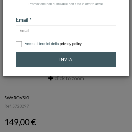
Promozione non cumulabile con tutte le offerte attive.
Email *
Accetto i termini della
privacy policy
INVIA
click to zoom
SWAROVSKI
Ref.
5720297
149,00 €