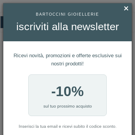
×
BARTOCCINI GIOIELLERIE
0
iscriviti alla newsletter
HOMEPAGE
SWAROVSKI - ANELLO APERTO IDYLLIA, TAGLIO MISTO, FIORE, VERDE,
PLACCATO COLOR ORO REF. 5720297
Swarovski - Anello aperto Idyllia, Taglio
Ricevi novità, promozioni e offerte esclusive sui
misto, Fiore, Verde, Placcato color oro
nostri prodotti!
Ref. 5720297
-10%
sul tuo prossimo acquisto
Inserisci la tua email e ricevi subito il codice sconto.