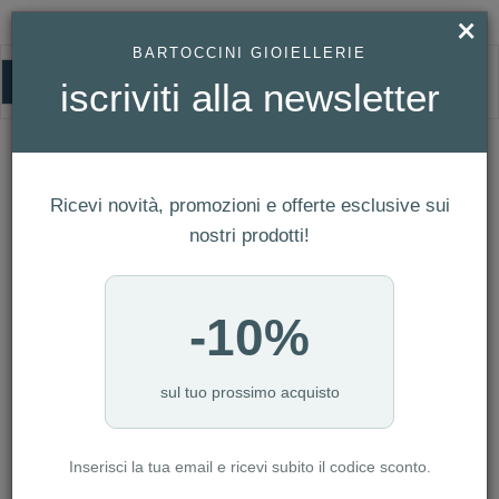
×
BARTOCCINI GIOIELLERIE
0
iscriviti alla newsletter
HOMEPAGE
SWAROVSKI - ANELLO APERTO IDYLLIA, TAGLIO MISTO, FIORE, VERDE,
PLACCATO COLOR ORO REF. 5721597
Swarovski - Anello aperto Idyllia, Taglio
Ricevi novità, promozioni e offerte esclusive sui
misto, Fiore, Verde, Placcato color oro
nostri prodotti!
Ref. 5721597
-10%
sul tuo prossimo acquisto
Inserisci la tua email e ricevi subito il codice sconto.