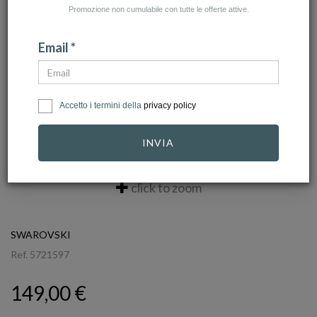
Promozione non cumulabile con tutte le offerte attive.
Email *
Accetto i termini della
privacy policy
INVIA
click to zoom
SWAROVSKI
Ref.
5721597
149,00 €