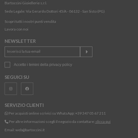
Bartoccini Gioiellerie s.r.l.
Sede Legale: Via Gerardo Dottori 45/A - 06132 - San Sisto (PG)
Scopri tutti i nostri punti vendita
Lavora con noi
NEWSLETTER
Accetto i temini della
privacy policy
SEGUICI SU
SERVIZIO CLIENTI
Per acquisti online scrivici su WhatsApp:
+39 347 05 67 211
Per altre informazioni scegli il negozio da contattare:
clicca qui
Email:
web@bartoccini.it