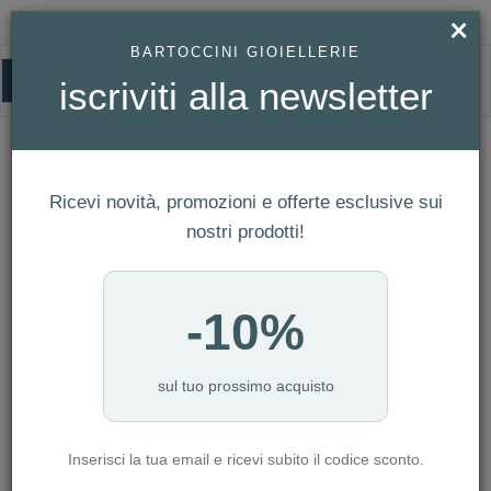
×
BARTOCCINI GIOIELLERIE
0
iscriviti alla newsletter
HOMEPAGE
CONQUEST REF. L3.320.4.97.6
CONQUEST Ref. L3.320.4.97.6
Ricevi novità, promozioni e offerte esclusive sui
nostri prodotti!
-10%
sul tuo prossimo acquisto
Inserisci la tua email e ricevi subito il codice sconto.