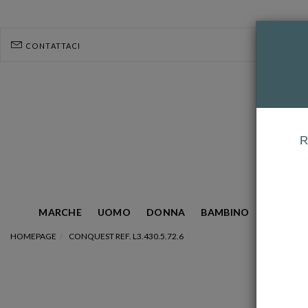
CONTATTACI
R
MARCHE
UOMO
DONNA
BAMBINO
GIOIELL
HOMEPAGE
CONQUEST REF. L3.430.5.72.6