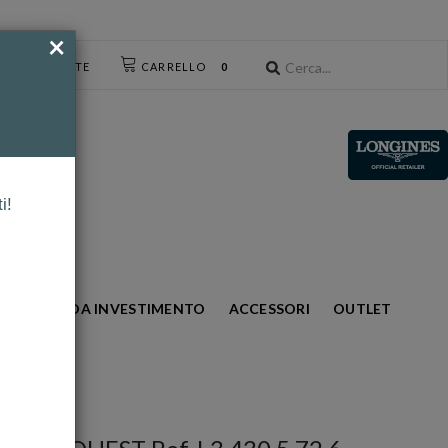
×
CESSO UTENTE
CARRELLO
0
i!
S
ORO DA INVESTIMENTO
ACCESSORI
OUTLET