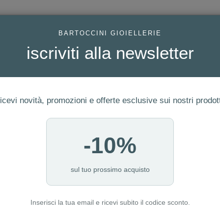
AC
BARTOCCINI GIOIELLERIE
iscriviti alla newsletter
icevi novità, promozioni e offerte esclusive sui nostri prodott
-10%
ERIA
FEDI
GIOIELLI MODA
OROLOGI
LUXURY WATCHE
I NOSTRI PUNTI VENDITA
sul tuo prossimo acquisto
Inserisci la tua email e ricevi subito il codice sconto.