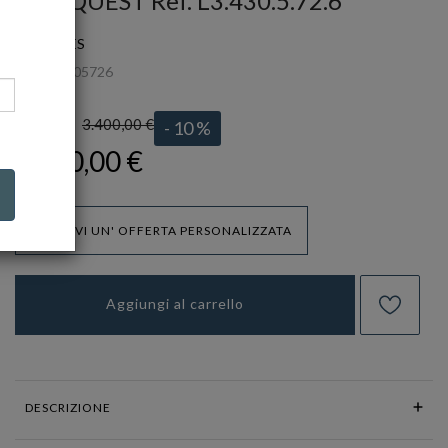
CONQUEST Ref. L3.430.5.72.6
LONGINES
Ref.
L34305726
3.400,00 €
LISTINO:
- 10 %
3.060,00 €
RICEVI UN' OFFERTA PERSONALIZZATA
Aggiungi al carrello
DESCRIZIONE