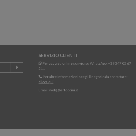
SERVIZIO CLIENTI
Per acquisti online scrivici su WhatsApp:
+39 347 05 67
211
Per altre informazioni scegli il negozio da contattare:
clicca qui
Email:
web@bartoccini.it