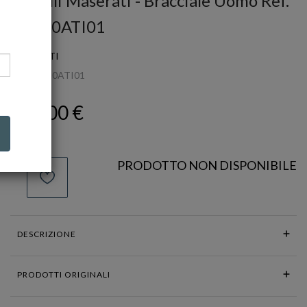
Gioielli Maserati - Bracciale Uomo Ref.
JM420ATI01
MASERATI
Ref.
JM420ATI01
119,00 €
PRODOTTO NON DISPONIBILE
DESCRIZIONE
PRODOTTI ORIGINALI