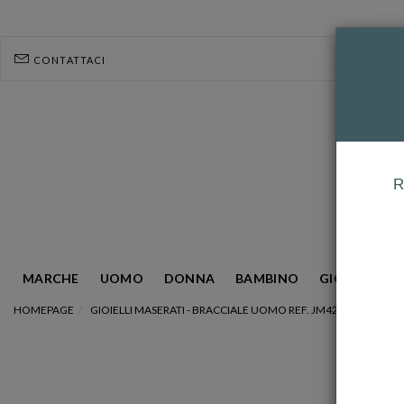
CONTATTACI
R
MARCHE
UOMO
DONNA
BAMBINO
GIOIELLERIA
HOMEPAGE
GIOIELLI MASERATI - BRACCIALE UOMO REF. JM420ATI01