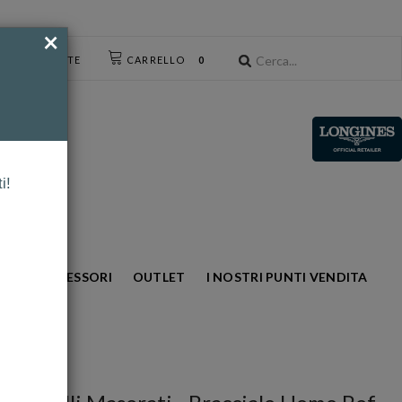
×
CESSO UTENTE
CARRELLO
0
i!
NTO
ACCESSORI
OUTLET
I NOSTRI PUNTI VENDITA