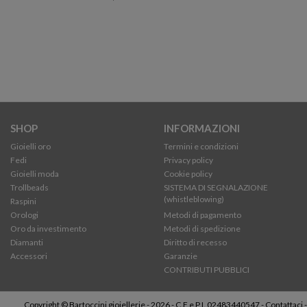
SHOP
INFORMAZIONI
Gioielli oro
Termini e condizioni
Fedi
Privacy policy
Gioielli moda
Cookie policy
Trollbeads
SISTEMA DI SEGNALAZIONE
(whistleblowing)
Raspini
Orologi
Metodi di pagamento
Oro da investimento
Metodi di spedizione
Diamanti
Diritto di recesso
Accessori
Garanzie
CONTRIBUTI PUBBLICI
Copyright © Bartoccini gioiellerie - 2026 - C.F e P.I. 02483440547 -
Contattaci