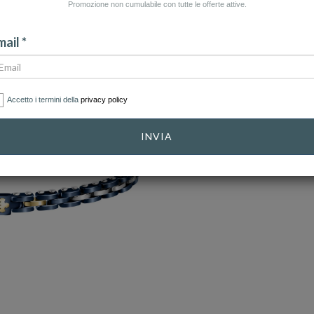
Promozione non cumulabile con tutte le offerte attive.
ail *
Accetto i termini della
privacy policy
INVIA