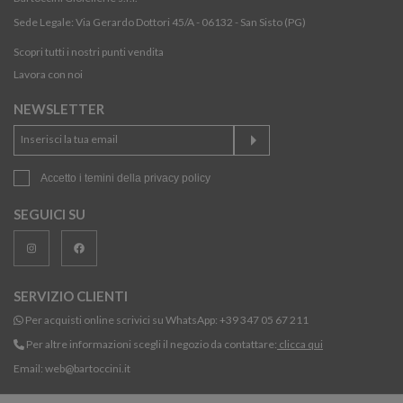
Sede Legale: Via Gerardo Dottori 45/A - 06132 - San Sisto (PG)
Scopri tutti i nostri punti vendita
Lavora con noi
NEWSLETTER
Accetto i temini della
privacy policy
SEGUICI SU
SERVIZIO CLIENTI
Per acquisti online scrivici su WhatsApp:
+39 347 05 67 211
Per altre informazioni scegli il negozio da contattare:
clicca qui
Email:
web@bartoccini.it