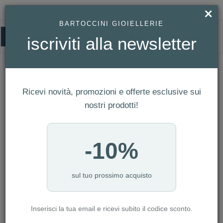
×
BARTOCCINI GIOIELLERIE
0
iscriviti alla newsletter
HOMEPAGE
LONGINES MINI DOLCEVITA REF. L5.200.0.79.2
LONGINES MINI DOLCEVITA Ref.
L5.200.0.79.2
Ricevi novità, promozioni e offerte esclusive sui
nostri prodotti!
-10%
sul tuo prossimo acquisto
Inserisci la tua email e ricevi subito il codice sconto.