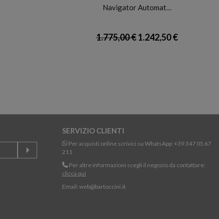
Navigator Automat…
1.775,00 €
1.242,50 €
SERVIZIO CLIENTI
Per acquisti online scrivici su WhatsApp:
+39 347 05 67
211
Per altre informazioni scegli il negozio da contattare:
clicca qui
Email:
web@bartoccini.it