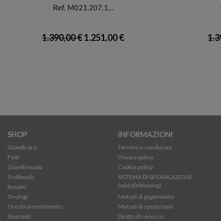
Ref. M021.207.1…
1.390,00 €
1.251,00 €
1.3
SHOP
INFORMAZIONI
Gioielli oro
Termini e condizioni
Fedi
Privacy policy
Gioielli moda
Cookie policy
Trollbeads
SISTEMA DI SEGNALAZIONE
(whistleblowing)
Raspini
Orologi
Metodi di pagamento
Oro da investimento
Metodi di spedizione
Diamanti
Diritto di recesso