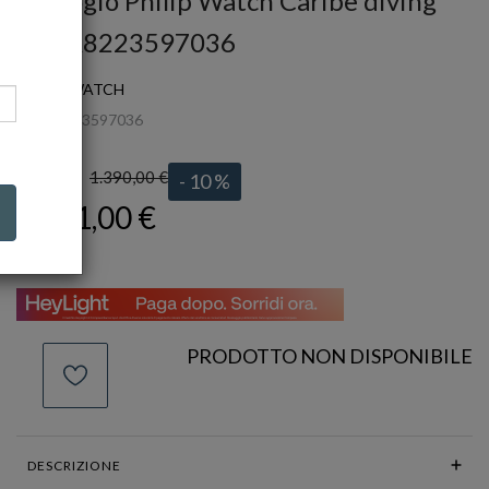
Orologio Philip Watch Caribe diving
Ref. R8223597036
PHILIP WATCH
Ref.
R8223597036
1.390,00 €
LISTINO:
- 10 %
1.251,00 €
PRODOTTO NON DISPONIBILE
DESCRIZIONE