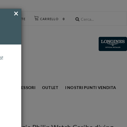
×
CESSO UTENTE
CARRELLO
0
i!
NTO
ACCESSORI
OUTLET
I NOSTRI PUNTI VENDITA